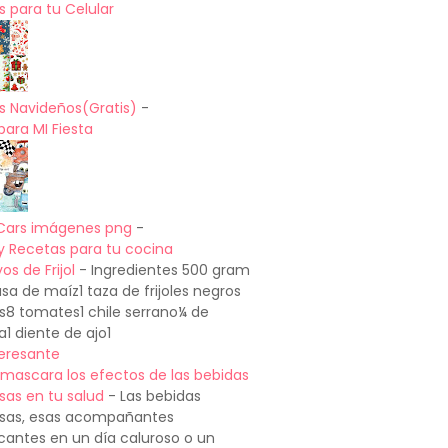
 para tu Celular
s Navideños(Gratis)
-
para MI Fiesta
Cars imágenes png
-
y Recetas para tu cocina
os de Frijol
-
Ingredientes 500 gram
a de maíz1 taza de frijoles negros
os8 tomates1 chile serrano¼ de
a1 diente de ajo1
teresante
mascara los efectos de las bebidas
sas en tu salud
-
Las bebidas
sas, esas acompañantes
cantes en un día caluroso o un