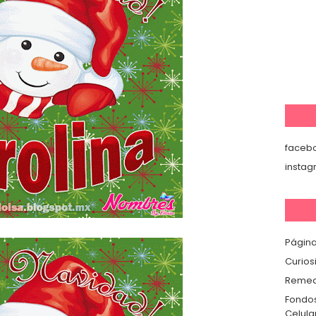
faceb
insta
Página
Curios
Remedi
Fondos
Celula