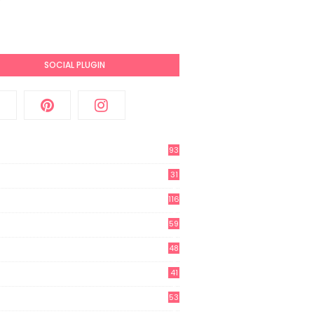
SOCIAL PLUGIN
93
31
2
116
3
59
3
48
8
41
0
53
8