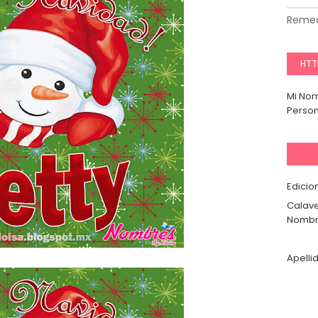
Remed
HTT
Mi No
Person
Edicio
Calave
Nombr
Apelli