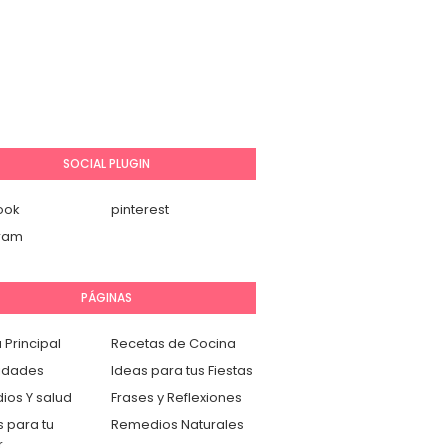
SOCIAL PLUGIN
ook
pinterest
gram
PÁGINAS
 Principal
Recetas de Cocina
idades
Ideas para tus Fiestas
os Y salud
Frases y Reflexiones
 para tu
Remedios Naturales
r