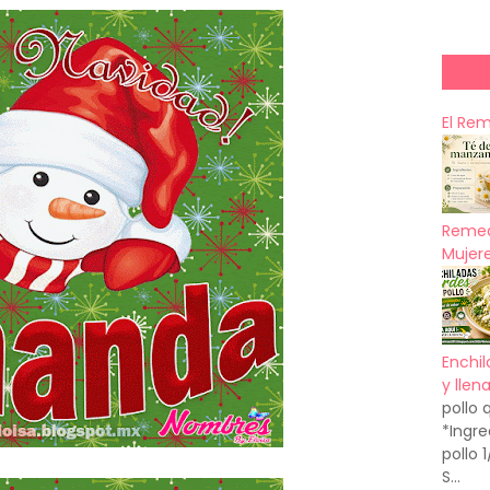
El Re
Remed
Mujere
Enchil
y llen
pollo 
*Ingre
pollo 
S...