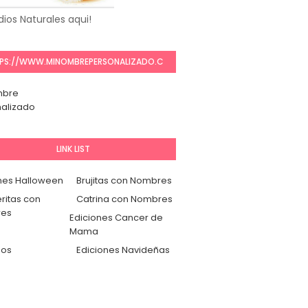
ios Naturales aqui!
PS://WWW.MINOMBREPERSONALIZADO.C
OM/
mbre
alizado
LINK LIST
nes Halloween
Brujitas con Nombres
ritas con
Catrina con Nombres
es
Ediciones Cancer de
Mama
dos
Ediciones Navideñas