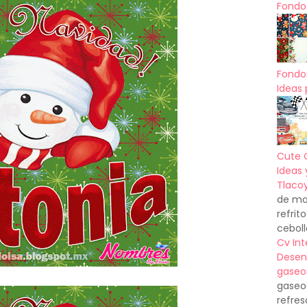
Fondos
Fondo
Ideas 
Cute 
Ideas 
Tlacoy
de mas
refrit
ceboll
Cv In
Desen
gaseo
gaseo
refres