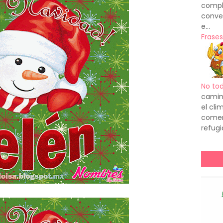
compl
conve
e...
Frases
No to
camin
el cl
comenz
refugi