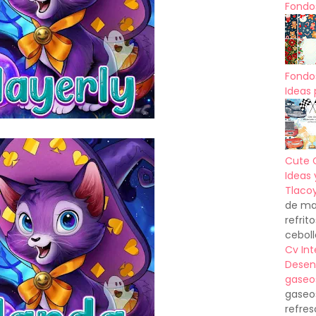
Fondos
Fondo
Ideas 
Cute 
Ideas 
Tlacoy
de mas
refrit
ceboll
Cv In
Desen
gaseo
gaseo
refres