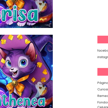
faceb
insta
Página
Curios
Remedi
Fondos
Celula