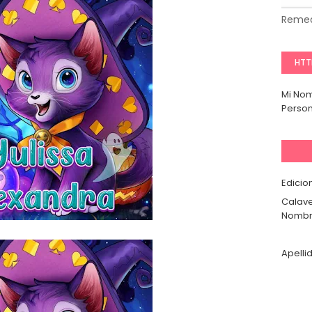
Remed
HTT
Mi No
Person
Edicio
Calave
Nombr
Apelli