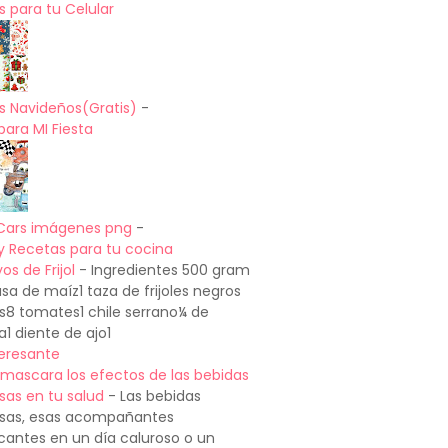
 para tu Celular
s Navideños(Gratis)
-
para MI Fiesta
Cars imágenes png
-
y Recetas para tu cocina
os de Frijol
-
Ingredientes 500 gram
a de maíz1 taza de frijoles negros
os8 tomates1 chile serrano¼ de
a1 diente de ajo1
teresante
mascara los efectos de las bebidas
sas en tu salud
-
Las bebidas
sas, esas acompañantes
cantes en un día caluroso o un