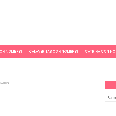
CON NOMBRES
CALAVERITAS CON NOMBRES
CATRINA CON NO
ICIONES NAVIDEÑAS
APELLIDOS
PAPEL DIGITAL GRATIS
oween 1