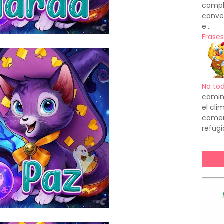
compl
conve
e...
Frases
No to
camin
el cl
comenz
refugi