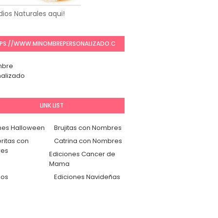
ios Naturales aqui!
PS://WWW.MINOMBREPERSONALIZADO.C
OM/
mbre
alizado
LINK LIST
nes Halloween
Brujitas con Nombres
ritas con
Catrina con Nombres
es
Ediciones Cancer de
Mama
dos
Ediciones Navideñas