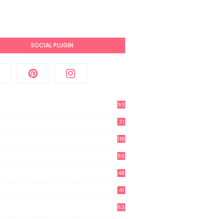
SOCIAL PLUGIN
93
31
2
116
3
59
3
48
8
41
0
53
8