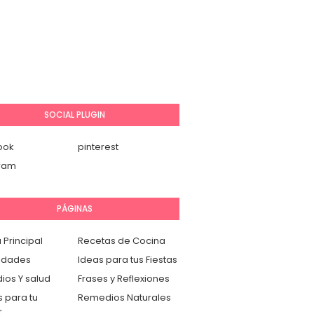
SOCIAL PLUGIN
ook
pinterest
gram
PÁGINAS
 Principal
Recetas de Cocina
idades
Ideas para tus Fiestas
os Y salud
Frases y Reflexiones
 para tu
Remedios Naturales
r