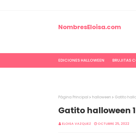
NombresEloisa.com
EDICIONES HALLOWEEN
BRUJITAS 
EDICIONES CANCER DE MAMA
ED
Página Principal
halloween
Gatito hall
Gatito halloween 1
ELOISA VAZQUEZ
OCTUBRE 25, 2022