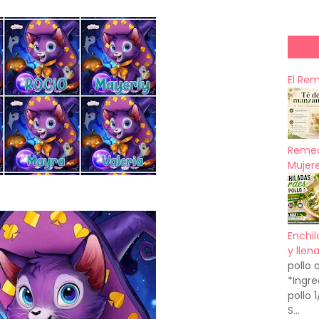
El Re
Remed
Mujere
Enchil
y llen
pollo 
*Ingre
pollo 
S...