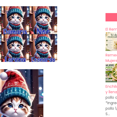
El Re
Remed
Mujere
Enchil
y llen
pollo 
*Ingre
pollo 
S...