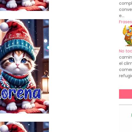
compl
conve
e...
Frases
No to
camin
el cl
comenz
refugi