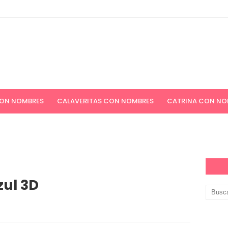
CON NOMBRES
CALAVERITAS CON NOMBRES
CATRINA CON NO
ICIONES NAVIDEÑAS
APELLIDOS
PAPEL DIGITAL GRATIS
zul 3D