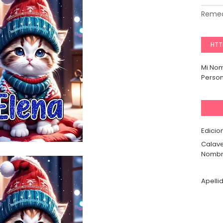
Remed
HTT
Mi No
Person
Edicio
Calave
Nombr
Apelli