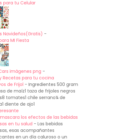
 para tu Celular
s Navideños(Gratis)
-
para MI Fiesta
Cars imágenes png
-
y Recetas para tu cocina
os de Frijol
-
Ingredientes 500 gram
a de maíz1 taza de frijoles negros
os8 tomates1 chile serrano¼ de
a1 diente de ajo1
teresante
mascara los efectos de las bebidas
sas en tu salud
-
Las bebidas
sas, esas acompañantes
cantes en un día caluroso o un