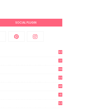
SOCIAL PLUGIN
93
31
2
116
3
59
3
48
8
41
0
53
8