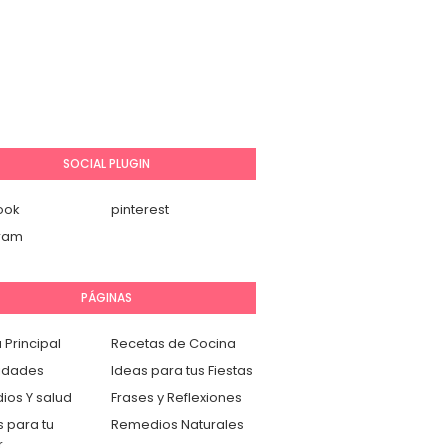
SOCIAL PLUGIN
ook
pinterest
gram
PÁGINAS
 Principal
Recetas de Cocina
idades
Ideas para tus Fiestas
os Y salud
Frases y Reflexiones
 para tu
Remedios Naturales
r