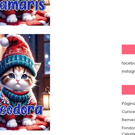
faceb
insta
Página
Curios
Remedi
Fondos
Celula