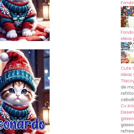
Fondos
Fondo
Ideas 
Cute 
Ideas 
Tlacoy
de mas
refrit
ceboll
Cv In
Desen
gaseo
gaseo
refres