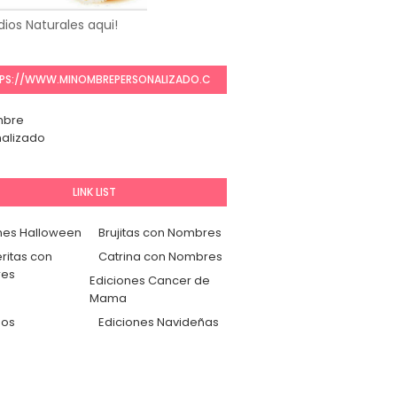
ios Naturales aqui!
PS://WWW.MINOMBREPERSONALIZADO.C
OM/
mbre
alizado
LINK LIST
nes Halloween
Brujitas con Nombres
ritas con
Catrina con Nombres
es
Ediciones Cancer de
Mama
dos
Ediciones Navideñas