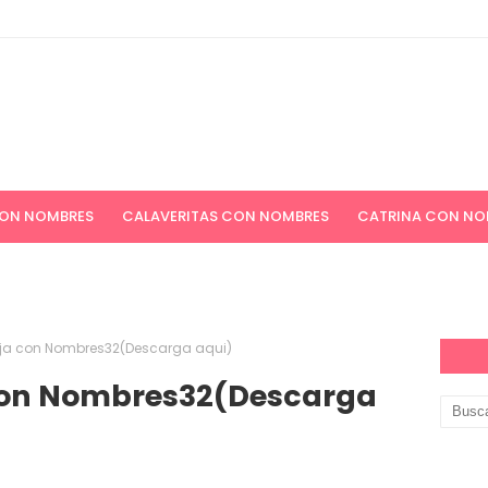
CON NOMBRES
CALAVERITAS CON NOMBRES
CATRINA CON NO
ICIONES NAVIDEÑAS
APELLIDOS
PAPEL DIGITAL GRATIS
ja con Nombres32(Descarga aqui)
con Nombres32(Descarga