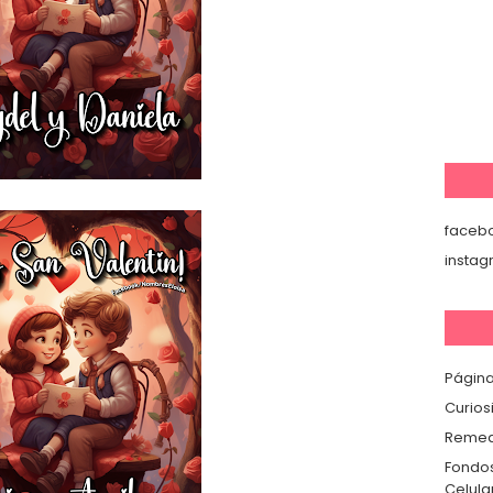
faceb
insta
Página
Curios
Remedi
Fondos
Celula