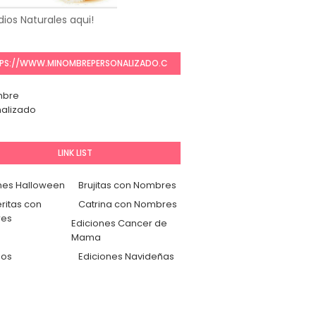
ios Naturales aqui!
PS://WWW.MINOMBREPERSONALIZADO.C
OM/
mbre
alizado
LINK LIST
nes Halloween
Brujitas con Nombres
ritas con
Catrina con Nombres
es
Ediciones Cancer de
Mama
dos
Ediciones Navideñas