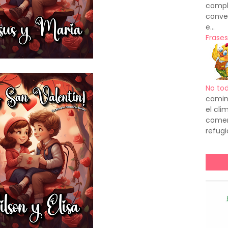
compl
conve
e...
Frases
No to
camin
el cl
comenz
refugi