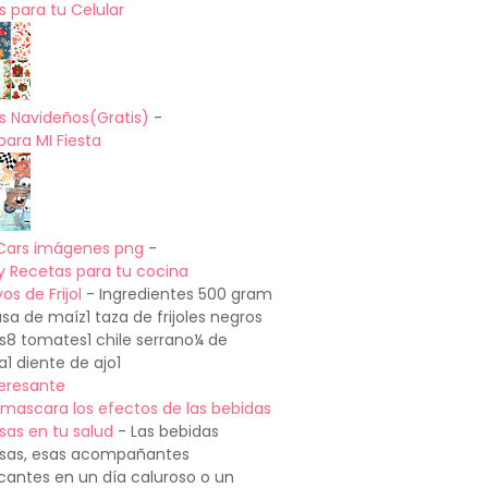
 para tu Celular
s Navideños(Gratis)
-
para MI Fiesta
Cars imágenes png
-
y Recetas para tu cocina
os de Frijol
-
Ingredientes 500 gram
a de maíz1 taza de frijoles negros
os8 tomates1 chile serrano¼ de
a1 diente de ajo1
teresante
mascara los efectos de las bebidas
sas en tu salud
-
Las bebidas
sas, esas acompañantes
cantes en un día caluroso o un