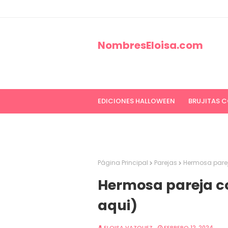
NombresEloisa.com
EDICIONES HALLOWEEN
BRUJITAS 
EDICIONES CANCER DE MAMA
ED
Página Principal
Parejas
Hermosa pare
Hermosa pareja 
aqui)
ELOISA VAZQUEZ
FEBRERO 12, 2024