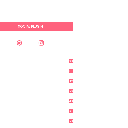
SOCIAL PLUGIN
93
31
2
116
3
59
3
48
8
41
0
53
8