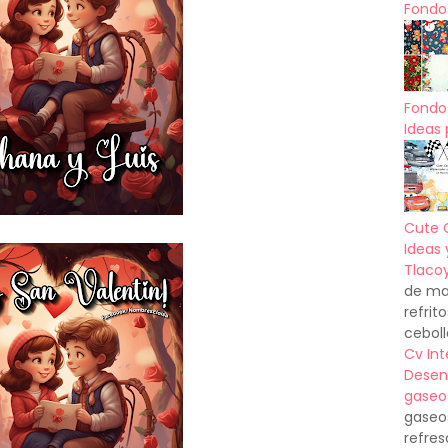
Fondos
Fondo
Ideas 
Cute 
Ideas 
Tlacoy
de mas
refrit
ceboll
Cv In
Desen
gaseo
gaseo
refres