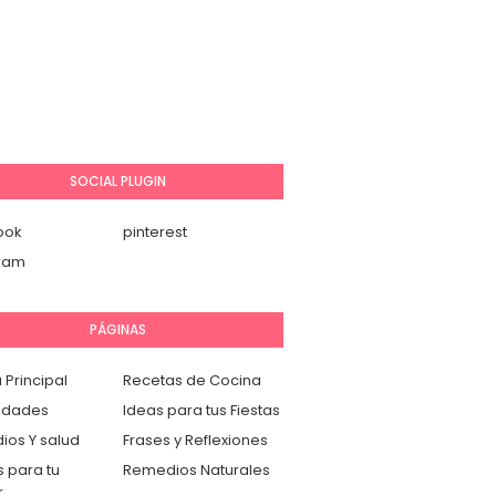
SOCIAL PLUGIN
ook
pinterest
gram
PÁGINAS
 Principal
Recetas de Cocina
idades
Ideas para tus Fiestas
os Y salud
Frases y Reflexiones
 para tu
Remedios Naturales
r