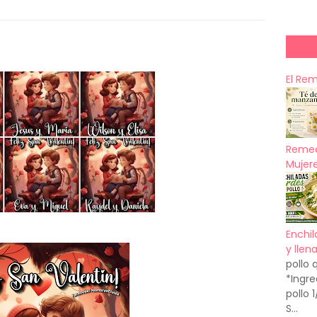
El Re
Remed
Mujere
Enchil
y llen
pollo 
*Ingre
pollo 
S...