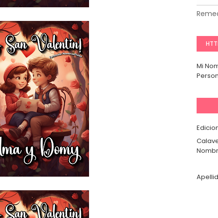
Remed
HTT
Mi No
Person
Edicio
Calave
Nombr
Apelli