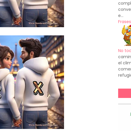
compl
conve
e...
Frases
No to
camin
el cl
comenz
refugi