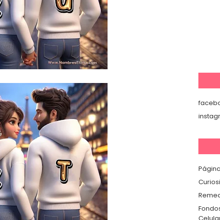
faceb
insta
Página
Curios
Remedi
Fondos
Celula