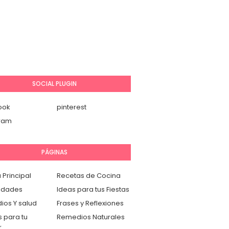
SOCIAL PLUGIN
ook
pinterest
gram
PÁGINAS
 Principal
Recetas de Cocina
idades
Ideas para tus Fiestas
os Y salud
Frases y Reflexiones
 para tu
Remedios Naturales
r