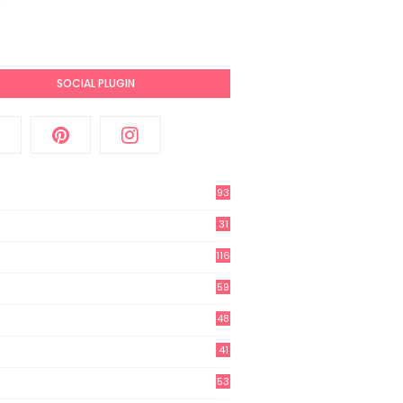
SOCIAL PLUGIN
93
31
2
116
3
59
3
48
8
41
0
53
8