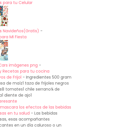
 para tu Celular
s Navideños(Gratis)
-
para MI Fiesta
Cars imágenes png
-
y Recetas para tu cocina
os de Frijol
-
Ingredientes 500 gram
a de maíz1 taza de frijoles negros
os8 tomates1 chile serrano¼ de
a1 diente de ajo1
teresante
mascara los efectos de las bebidas
sas en tu salud
-
Las bebidas
sas, esas acompañantes
cantes en un día caluroso o un