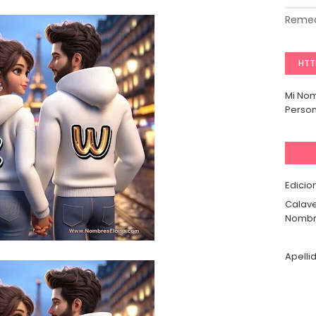
Remed
HTT
Mi No
Person
Edicio
Calave
Nombr
Apelli