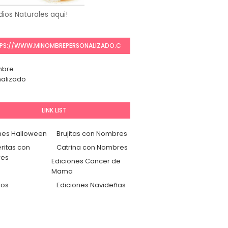
ios Naturales aqui!
PS://WWW.MINOMBREPERSONALIZADO.C
OM/
mbre
alizado
LINK LIST
nes Halloween
Brujitas con Nombres
ritas con
Catrina con Nombres
es
Ediciones Cancer de
Mama
dos
Ediciones Navideñas