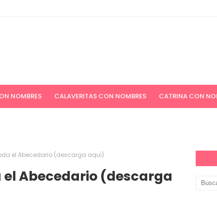
CON NOMBRES
CALAVERITAS CON NOMBRES
CATRINA CON NO
ICIONES NAVIDEÑAS
APELLIDOS
PAPEL DIGITAL GRATIS
 toda el Abecedario (descarga aqui)
a el Abecedario (descarga