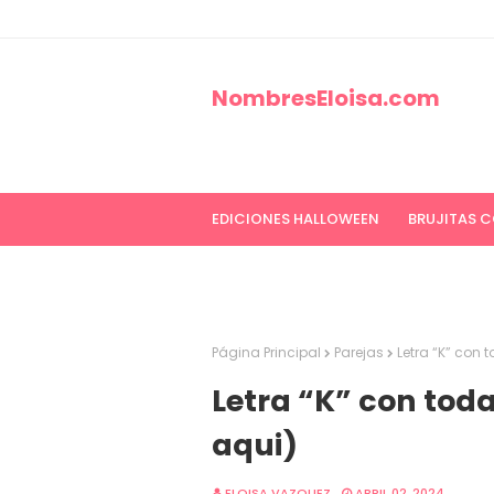
NombresEloisa.com
EDICIONES HALLOWEEN
BRUJITAS 
EDICIONES CANCER DE MAMA
ED
Página Principal
Parejas
Letra “K” con
Letra “K” con tod
aqui)
ELOISA VAZQUEZ
ABRIL 02, 2024