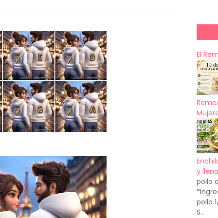
El Re
Remed
Mujere
Enchil
y llen
pollo 
*Ingre
pollo 
S...