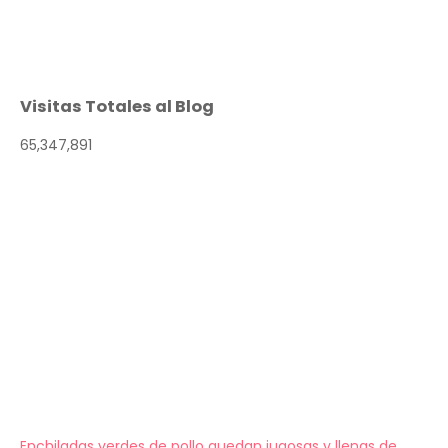
Visitas Totales al Blog
65,347,891
Enchiladas verdes de pollo quedan jugosas y llenas de