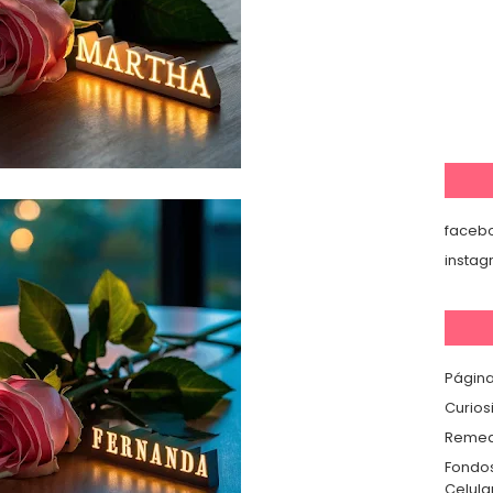
faceb
insta
Página
Curios
Remedi
Fondos
Celula