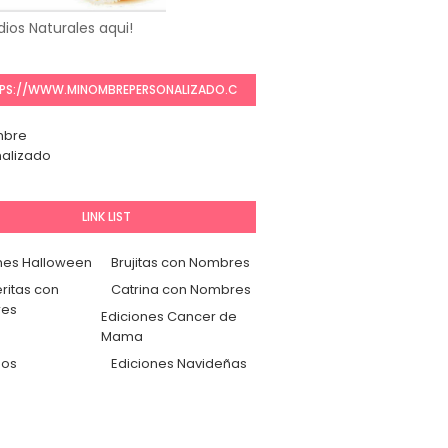
ios Naturales aqui!
PS://WWW.MINOMBREPERSONALIZADO.C
OM/
mbre
alizado
LINK LIST
nes Halloween
Brujitas con Nombres
ritas con
Catrina con Nombres
es
Ediciones Cancer de
Mama
dos
Ediciones Navideñas