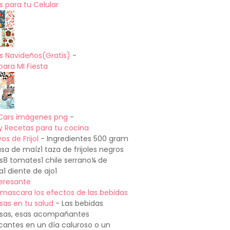
 para tu Celular
s Navideños(Gratis)
-
para MI Fiesta
Cars imágenes png
-
y Recetas para tu cocina
os de Frijol
-
Ingredientes 500 gram
a de maíz1 taza de frijoles negros
os8 tomates1 chile serrano¼ de
a1 diente de ajo1
teresante
mascara los efectos de las bebidas
sas en tu salud
-
Las bebidas
sas, esas acompañantes
cantes en un día caluroso o un