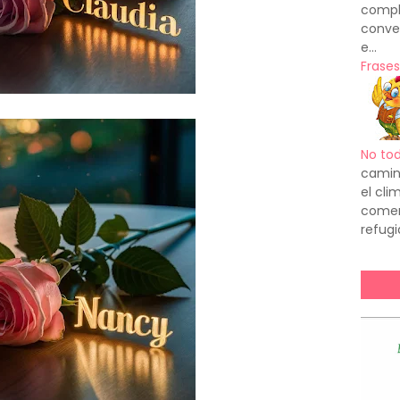
compl
conve
e...
Frases
No to
camin
el cl
comenz
refugi