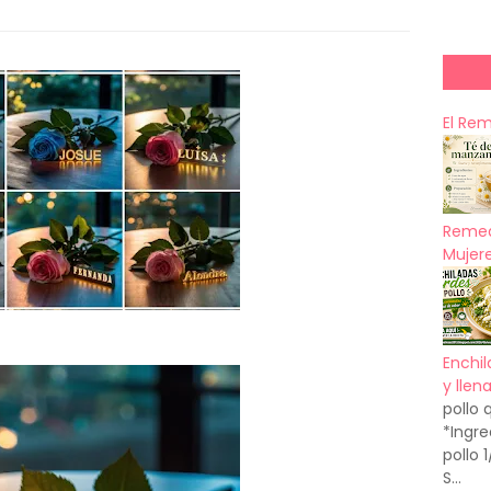
El Re
Remed
Mujere
Enchil
y llen
pollo 
*Ingre
pollo 
S...