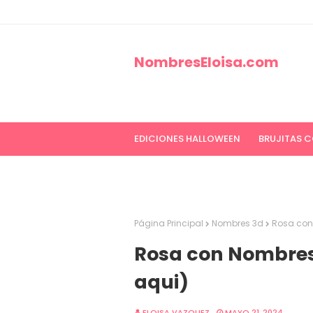
NombresEloisa.com
EDICIONES HALLOWEEN
BRUJITAS 
EDICIONES CANCER DE MAMA
ED
Página Principal
Nombres 3d
Rosa con
Rosa con Nombre
aqui)
ELOISA VAZQUEZ
MAYO 21, 2024