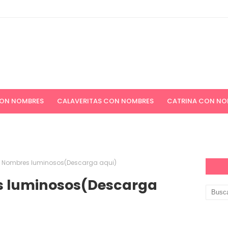
CON NOMBRES
CALAVERITAS CON NOMBRES
CATRINA CON NO
ICIONES NAVIDEÑAS
APELLIDOS
PAPEL DIGITAL GRATIS
 Nombres luminosos(Descarga aqui)
s luminosos(Descarga