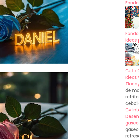
Fondos
Fondo
Ideas 
Cute 
Ideas 
Tlacoy
de mas
refrit
ceboll
Cv In
Desen
gaseo
gaseo
refres