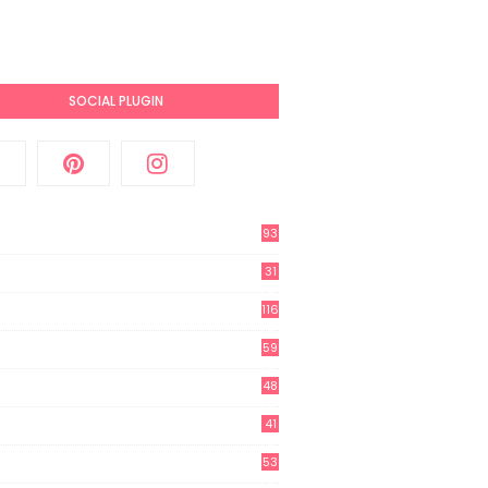
SOCIAL PLUGIN
93
31
2
116
3
59
3
48
8
41
0
53
8