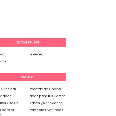
SOCIAL PLUGIN
ook
pinterest
gram
PÁGINAS
 Principal
Recetas de Cocina
idades
Ideas para tus Fiestas
os Y salud
Frases y Reflexiones
 para tu
Remedios Naturales
r