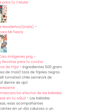
 para tu Celular
s Navideños(Gratis)
-
para MI Fiesta
Cars imágenes png
-
y Recetas para tu cocina
os de Frijol
-
Ingredientes 500 gram
a de maíz1 taza de frijoles negros
os8 tomates1 chile serrano¼ de
a1 diente de ajo1
teresante
mascara los efectos de las bebidas
sas en tu salud
-
Las bebidas
sas, esas acompañantes
cantes en un día caluroso o un