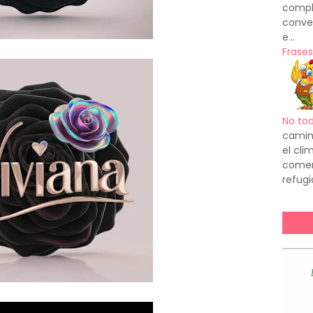
compl
conve
e...
Frases
No to
camin
el cl
comenz
refugi