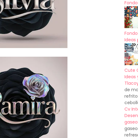
Fondos
Fondo
Ideas 
Cute 
Ideas 
Tlacoy
de mas
refrit
ceboll
Cv In
Desen
gaseo
gaseo
refres