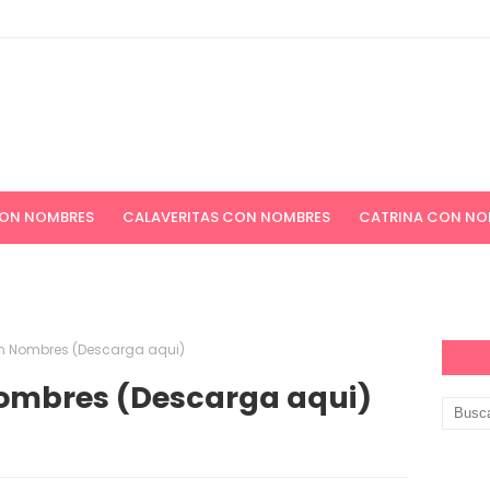
CON NOMBRES
CALAVERITAS CON NOMBRES
CATRINA CON NO
ICIONES NAVIDEÑAS
APELLIDOS
PAPEL DIGITAL GRATIS
n Nombres (Descarga aqui)
ombres (Descarga aqui)