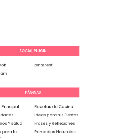
SOCIAL PLUGIN
ook
pinterest
gram
PÁGINAS
 Principal
Recetas de Cocina
idades
Ideas para tus Fiestas
os Y salud
Frases y Reflexiones
 para tu
Remedios Naturales
r