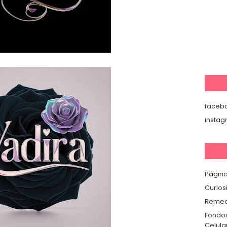
faceb
insta
Página
Curios
Remedi
Fondos
Celula