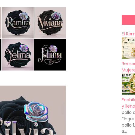
El Re
Remed
Mujere
Enchil
y llen
pollo 
*Ingre
pollo 
S...