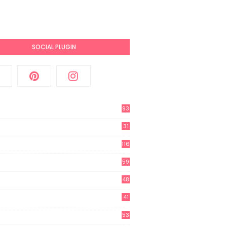
SOCIAL PLUGIN
93
31
2
116
3
59
3
48
8
41
0
53
8