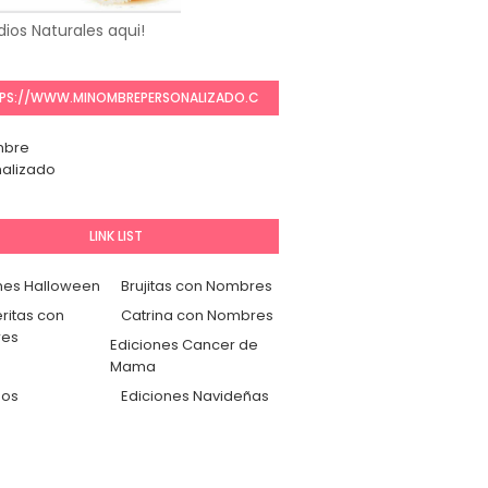
ios Naturales aqui!
PS://WWW.MINOMBREPERSONALIZADO.C
OM/
mbre
alizado
LINK LIST
nes Halloween
Brujitas con Nombres
ritas con
Catrina con Nombres
es
Ediciones Cancer de
Mama
dos
Ediciones Navideñas