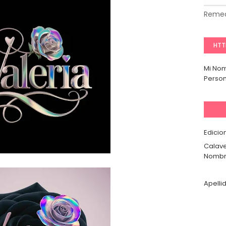
Remed
HTT
Mi No
Person
Edicio
Calave
Nombr
Apelli