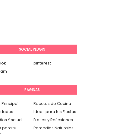
SOCIAL PLUGIN
ook
pinterest
gram
PÁGINAS
 Principal
Recetas de Cocina
idades
Ideas para tus Fiestas
os Y salud
Frases y Reflexiones
 para tu
Remedios Naturales
r