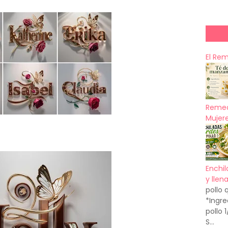
El Re
Remed
Mujere
Enchil
y llen
pollo 
*Ingre
pollo 
S...