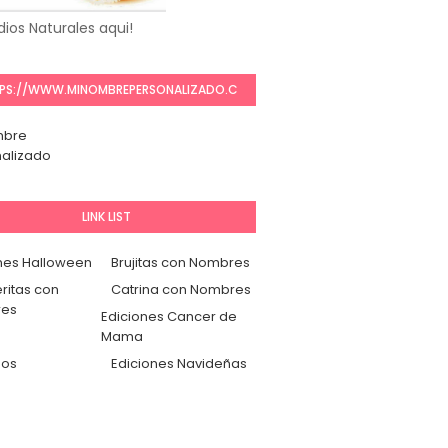
ios Naturales aqui!
PS://WWW.MINOMBREPERSONALIZADO.C
OM/
mbre
alizado
LINK LIST
nes Halloween
Brujitas con Nombres
ritas con
Catrina con Nombres
es
Ediciones Cancer de
Mama
dos
Ediciones Navideñas