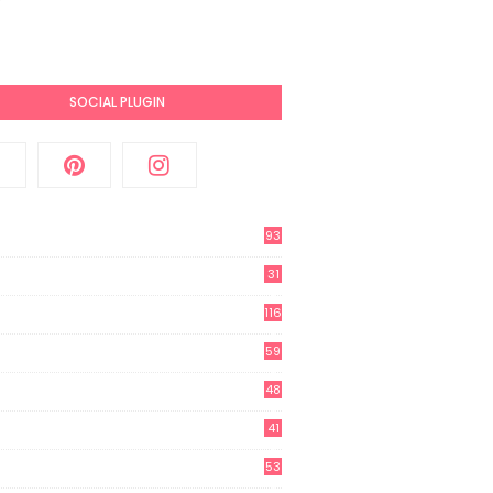
SOCIAL PLUGIN
93
31
2
116
3
59
3
48
8
41
0
53
8