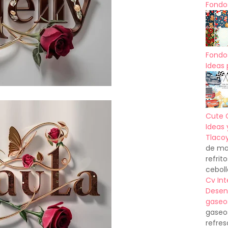
Fondos
Fondo
Ideas 
Cute 
Ideas 
Tlacoy
de mas
refrit
ceboll
Cv In
Desen
gaseo
gaseo
refres