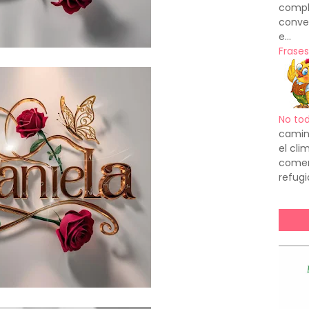
compl
conve
e...
Frases
No to
camin
el cl
comenz
refugi