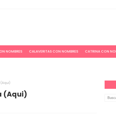
CON NOMBRES
CALAVERITAS CON NOMBRES
CATRINA CON NO
ICIONES NAVIDEÑAS
APELLIDOS
PAPEL DIGITAL GRATIS
(Aqui)
 (Aqui)