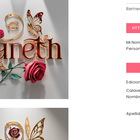
Remed
HTT
Mi No
Person
Edicio
Calave
Nombr
Apelli