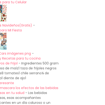
 para tu Celular
s Navideños(Gratis)
-
para MI Fiesta
Cars imágenes png
-
y Recetas para tu cocina
os de Frijol
-
Ingredientes 500 gram
a de maíz1 taza de frijoles negros
os8 tomates1 chile serrano¼ de
a1 diente de ajo1
teresante
mascara los efectos de las bebidas
sas en tu salud
-
Las bebidas
sas, esas acompañantes
cantes en un día caluroso o un