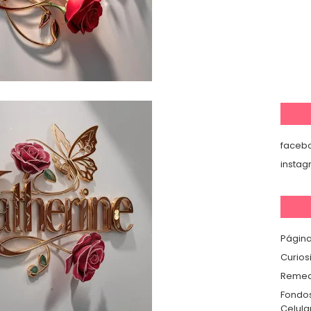
faceb
insta
Página
Curios
Remedi
Fondos
Celula