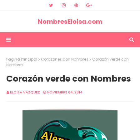
NombresEloisa.com
Página Principal
Corazones con Nombres
Corazón verde con
Nombres
Corazón verde con Nombres
ELOISA VAZQUEZ
NOVIEMBRE 04, 2014