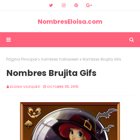
NombresEloisa.com
Página Principal
nombres halloween
Nombres Brujita Gifs
Nombres Brujita Gifs
ELOISA VAZQUEZ
OCTUBRE 05, 2015