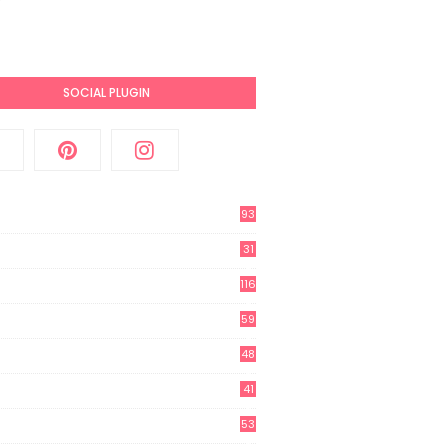
SOCIAL PLUGIN
93
31
2
116
3
59
3
48
8
41
0
53
8