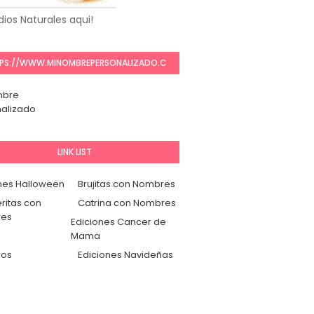
ios Naturales aqui!
PS://WWW.MINOMBREPERSONALIZADO.C
OM/
mbre
alizado
LINK LIST
nes Halloween
Brujitas con Nombres
ritas con
Catrina con Nombres
es
Ediciones Cancer de
Mama
dos
Ediciones Navideñas