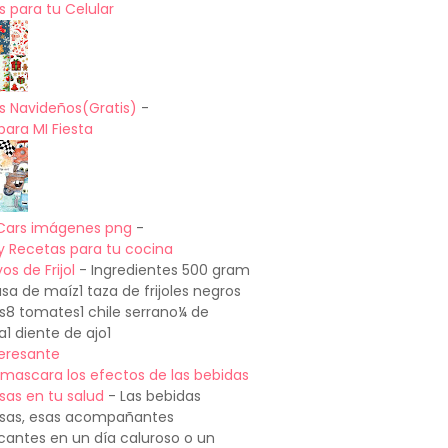
 para tu Celular
s Navideños(Gratis)
-
para MI Fiesta
Cars imágenes png
-
y Recetas para tu cocina
os de Frijol
-
Ingredientes 500 gram
a de maíz1 taza de frijoles negros
os8 tomates1 chile serrano¼ de
a1 diente de ajo1
teresante
mascara los efectos de las bebidas
sas en tu salud
-
Las bebidas
sas, esas acompañantes
cantes en un día caluroso o un