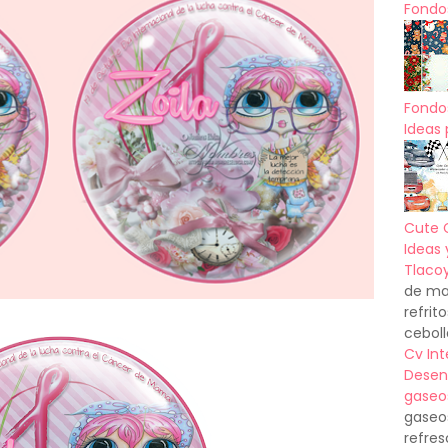
Fondos
Fondo
Ideas 
Cute 
Ideas 
Tlacoy
de mas
refrit
ceboll
Cv In
Desen
gaseo
gaseo
refres