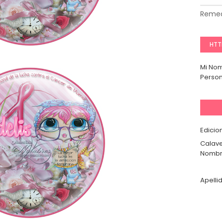
Remed
HTT
Mi No
Person
Edicio
Calave
Nombr
Apelli