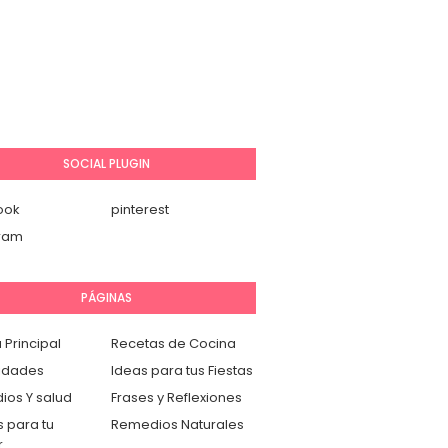
SOCIAL PLUGIN
ook
pinterest
gram
PÁGINAS
 Principal
Recetas de Cocina
idades
Ideas para tus Fiestas
os Y salud
Frases y Reflexiones
 para tu
Remedios Naturales
r