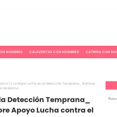
CON NOMBRES
CALAVERITAS CON NOMBRES
CATRINA CON NO
ICIONES NAVIDEÑAS
APELLIDOS
PAPEL DIGITAL GRATIS
mama )
La Mejor Lucha es la Detección Temprana_ Botones
er de Mama.
 la Detección Temprana_
re Apoyo Lucha contra el