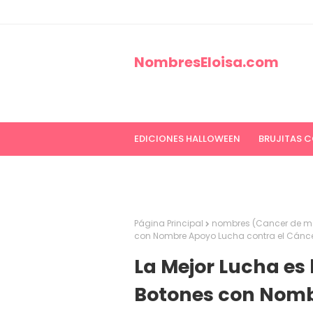
NombresEloisa.com
EDICIONES HALLOWEEN
BRUJITAS 
EDICIONES CANCER DE MAMA
ED
Página Principal
nombres (Cancer de 
con Nombre Apoyo Lucha contra el Cánc
La Mejor Lucha es
Botones con Nomb