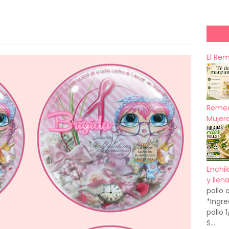
El Re
Remed
Mujere
Enchil
y llen
pollo 
*Ingre
pollo 
S...