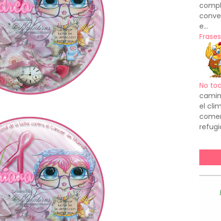
compl
conve
e...
Frases
No to
camin
el cl
comenz
refugi