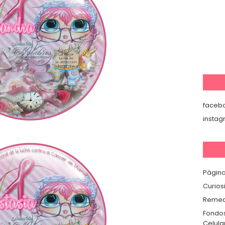
faceb
insta
Página
Curios
Remedi
Fondos
Celula