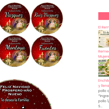
El Re
Remed
Mujere
Enchil
y llen
pollo 
*Ingre
pollo 
S...