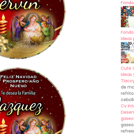
Fondos
Fondo
Ideas 
Cute 
Ideas 
Tlacoy
de mas
refrit
ceboll
Cv In
Desen
gaseo
gaseo
refres