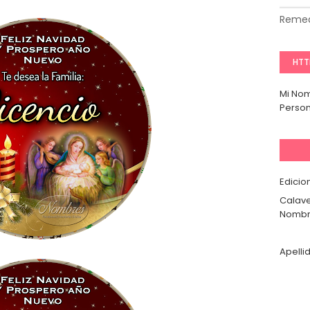
Remed
HTT
Mi No
Person
Edicio
Calave
Nombr
Apelli