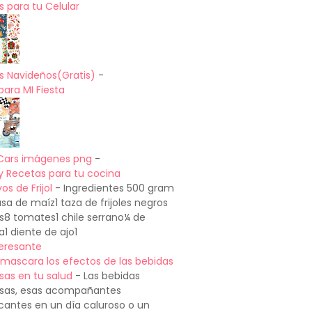
 para tu Celular
s Navideños(Gratis)
-
para MI Fiesta
Cars imágenes png
-
y Recetas para tu cocina
os de Frijol
-
Ingredientes 500 gram
a de maíz1 taza de frijoles negros
os8 tomates1 chile serrano¼ de
a1 diente de ajo1
teresante
mascara los efectos de las bebidas
sas en tu salud
-
Las bebidas
sas, esas acompañantes
cantes en un día caluroso o un