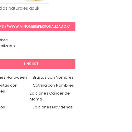
ios Naturales aqui!
PS://WWW.MINOMBREPERSONALIZADO.C
OM/
mbre
alizado
LINK LIST
nes Halloween
Brujitas con Nombres
ritas con
Catrina con Nombres
es
Ediciones Cancer de
Mama
dos
Ediciones Navideñas