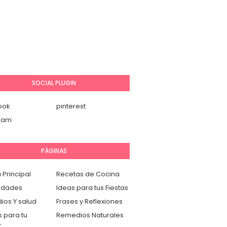
SOCIAL PLUGIN
ook
pinterest
gram
PÁGINAS
 Principal
Recetas de Cocina
idades
Ideas para tus Fiestas
os Y salud
Frases y Reflexiones
 para tu
Remedios Naturales
r