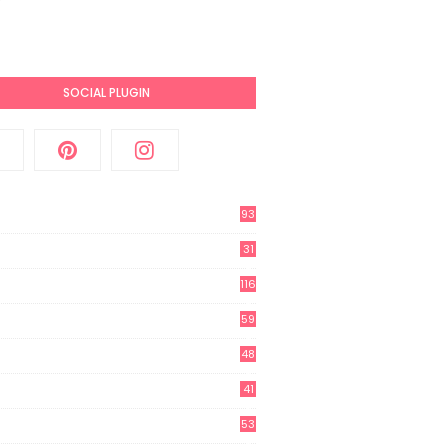
SOCIAL PLUGIN
93
31
2
116
3
59
3
48
8
41
0
53
8