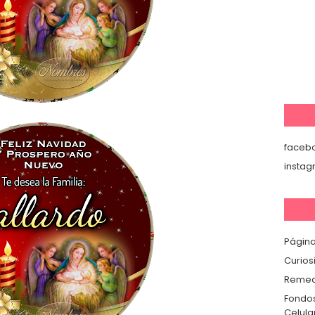
faceb
insta
Página
Curios
Remedi
Fondos
Celula