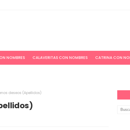
CON NOMBRES
CALAVERITAS CON NOMBRES
CATRINA CON NO
ICIONES NAVIDEÑAS
APELLIDOS
PAPEL DIGITAL GRATIS
nos deseos (Apellidos)
ellidos)