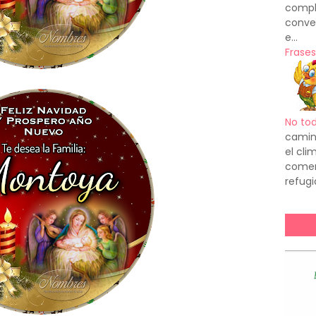
compl
conve
e...
Frases
No to
camin
el cl
comenz
refugi