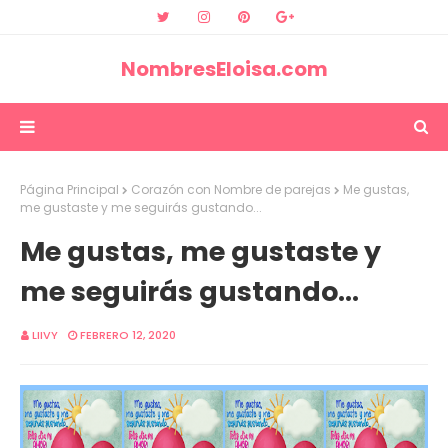
NombresEloisa.com
Página Principal
Corazón con Nombre de parejas
Me gustas,
me gustaste y me seguirás gustando...
Me gustas, me gustaste y
me seguirás gustando...
LIIVY
FEBRERO 12, 2020