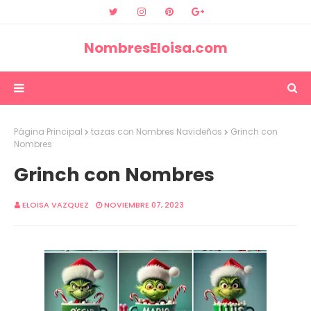
NombresEloisa.com
Página Principal
tazas con Nombres Navideños
Grinch con
Nombres
Grinch con Nombres
ELOISA VAZQUEZ
NOVIEMBRE 07, 2023