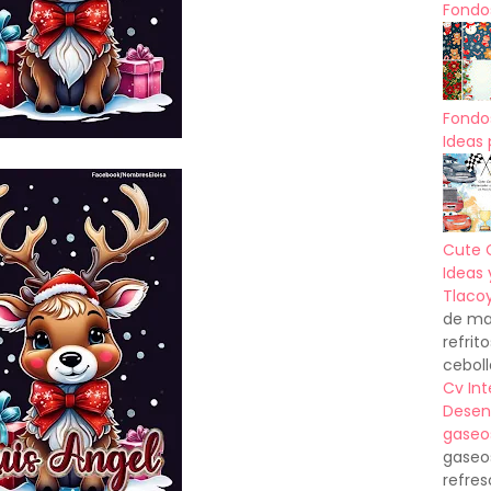
Fondos
Fondo
Ideas 
Cute 
Ideas 
Tlacoy
de mas
refrit
ceboll
Cv In
Desen
gaseo
gaseo
refres