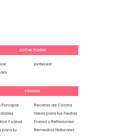
SOCIAL PLUGIN
ook
pinterest
gram
PÁGINAS
 Principal
Recetas de Cocina
idades
Ideas para tus Fiestas
os Y salud
Frases y Reflexiones
 para tu
Remedios Naturales
r