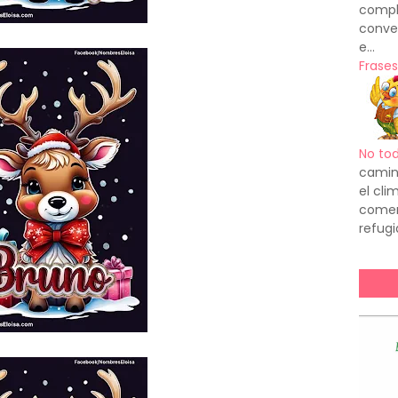
compl
conve
e...
Frases
No to
camin
el cl
comenz
refugi