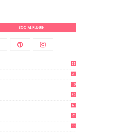
SOCIAL PLUGIN
93
31
2
116
3
59
3
48
8
41
0
53
8