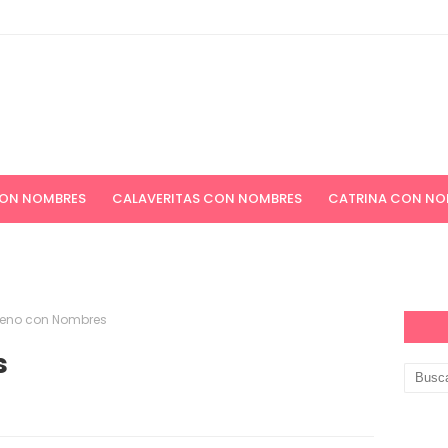
CON NOMBRES
CALAVERITAS CON NOMBRES
CATRINA CON NO
ICIONES NAVIDEÑAS
APELLIDOS
PAPEL DIGITAL GRATIS
eno con Nombres
s