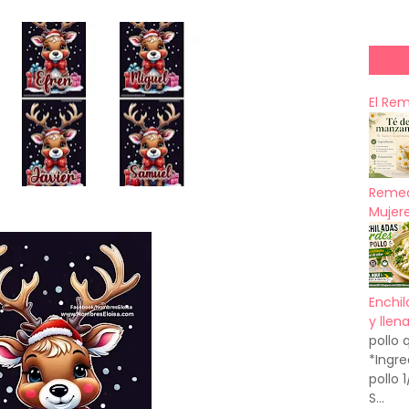
El Re
Remed
Mujere
Enchil
y llen
pollo 
*Ingre
pollo 
S...