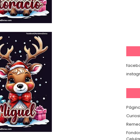
faceb
insta
Página
Curios
Remedi
Fondos
Celula