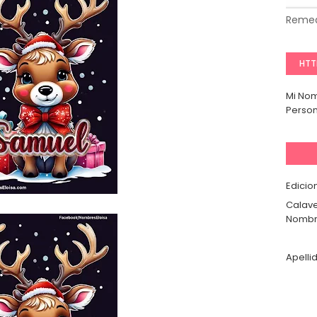
Remed
HTT
Mi No
Person
Edicio
Calave
Nombr
Apelli