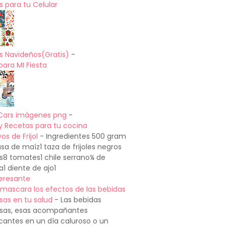
 para tu Celular
s Navideños(Gratis)
-
para MI Fiesta
Cars imágenes png
-
y Recetas para tu cocina
os de Frijol
-
Ingredientes 500 gram
a de maíz1 taza de frijoles negros
os8 tomates1 chile serrano¼ de
a1 diente de ajo1
teresante
mascara los efectos de las bebidas
sas en tu salud
-
Las bebidas
sas, esas acompañantes
cantes en un día caluroso o un