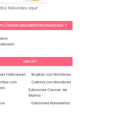
ios Naturales aqui!
PS://WWW.MINOMBREPERSONALIZADO.C
OM/
mbre
alizado
LINK LIST
nes Halloween
Brujitas con Nombres
ritas con
Catrina con Nombres
es
Ediciones Cancer de
Mama
dos
Ediciones Navideñas