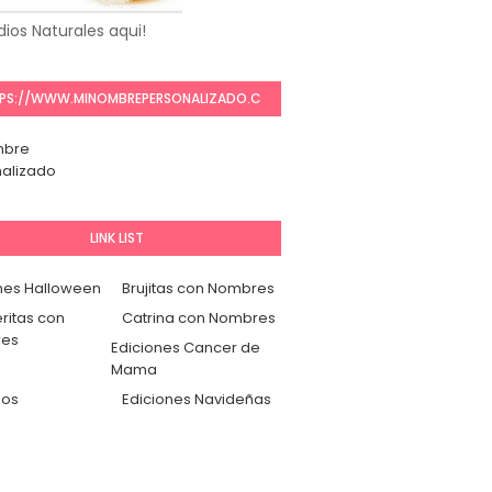
ios Naturales aqui!
PS://WWW.MINOMBREPERSONALIZADO.C
OM/
mbre
alizado
LINK LIST
nes Halloween
Brujitas con Nombres
ritas con
Catrina con Nombres
es
Ediciones Cancer de
Mama
dos
Ediciones Navideñas