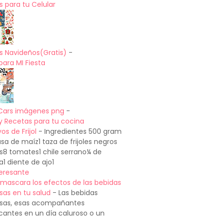
 para tu Celular
s Navideños(Gratis)
-
para MI Fiesta
Cars imágenes png
-
y Recetas para tu cocina
os de Frijol
-
Ingredientes 500 gram
a de maíz1 taza de frijoles negros
os8 tomates1 chile serrano¼ de
a1 diente de ajo1
teresante
mascara los efectos de las bebidas
sas en tu salud
-
Las bebidas
sas, esas acompañantes
cantes en un día caluroso o un