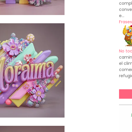
compl
conve
e...
Frases
No to
camin
el cl
comenz
refugi