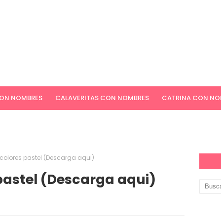
CON NOMBRES
CALAVERITAS CON NOMBRES
CATRINA CON NO
ICIONES NAVIDEÑAS
APELLIDOS
PAPEL DIGITAL GRATIS
colores pastel (Descarga aqui)
astel (Descarga aqui)