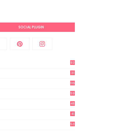
SOCIAL PLUGIN
93
31
2
116
3
59
3
48
8
41
0
53
8