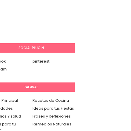
SOCIAL PLUGIN
ook
pinterest
gram
PÁGINAS
 Principal
Recetas de Cocina
idades
Ideas para tus Fiestas
os Y salud
Frases y Reflexiones
 para tu
Remedios Naturales
r