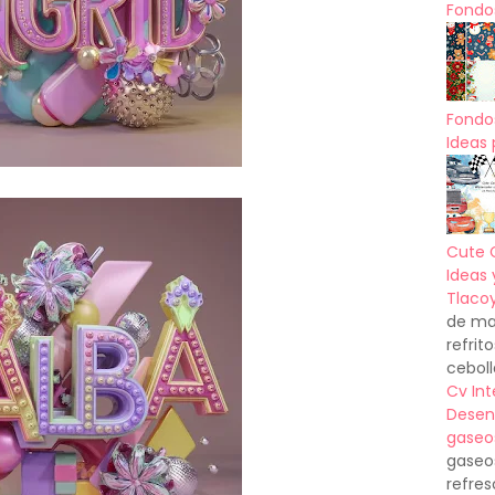
Fondos
Fondo
Ideas 
Cute 
Ideas 
Tlacoy
de mas
refrit
ceboll
Cv In
Desen
gaseo
gaseo
refres