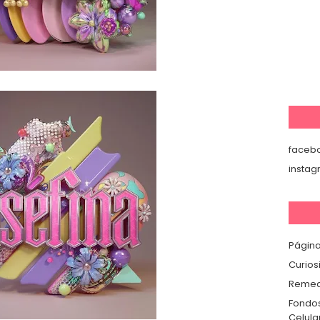
faceb
insta
Página
Curios
Remedi
Fondos
Celula