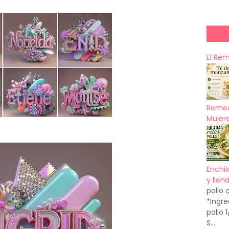
El Re
Remed
Mujere
Enchil
y llen
pollo 
*Ingre
pollo 
S...