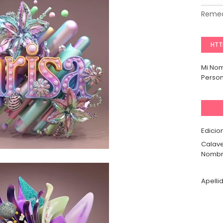
Remed
HTT
Mi No
Person
Edicio
Calave
Nombr
Apelli