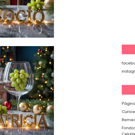
faceb
insta
Página
Curios
Remedi
Fondos
Celula