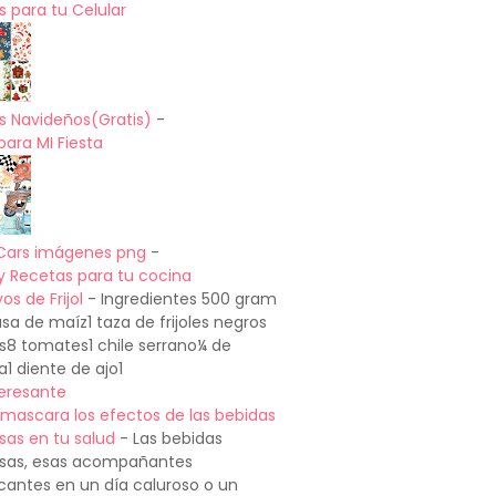
 para tu Celular
s Navideños(Gratis)
-
para MI Fiesta
Cars imágenes png
-
y Recetas para tu cocina
os de Frijol
-
Ingredientes 500 gram
a de maíz1 taza de frijoles negros
os8 tomates1 chile serrano¼ de
a1 diente de ajo1
teresante
mascara los efectos de las bebidas
sas en tu salud
-
Las bebidas
sas, esas acompañantes
cantes en un día caluroso o un