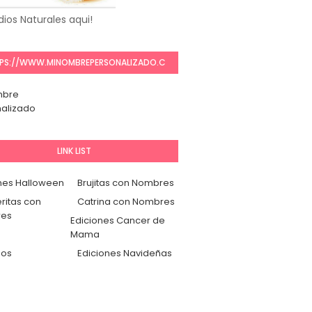
ios Naturales aqui!
PS://WWW.MINOMBREPERSONALIZADO.C
OM/
mbre
alizado
LINK LIST
nes Halloween
Brujitas con Nombres
ritas con
Catrina con Nombres
es
Ediciones Cancer de
Mama
dos
Ediciones Navideñas