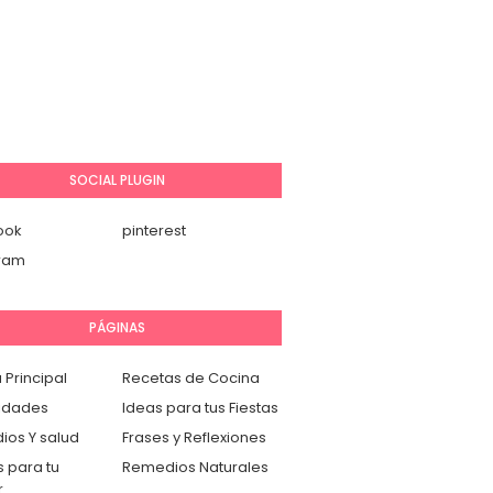
SOCIAL PLUGIN
ook
pinterest
gram
PÁGINAS
 Principal
Recetas de Cocina
idades
Ideas para tus Fiestas
os Y salud
Frases y Reflexiones
 para tu
Remedios Naturales
r