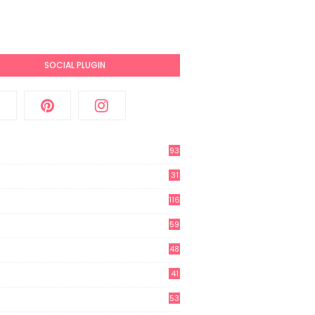
SOCIAL PLUGIN
93
31
2
116
3
59
3
48
8
41
0
53
8