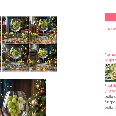
El Re
Remed
Mujere
Enchil
y llen
pollo 
*Ingre
pollo 
S...