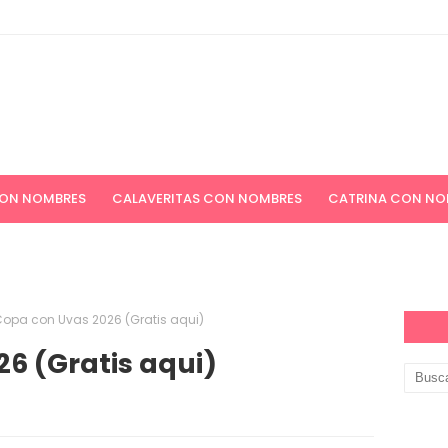
CON NOMBRES
CALAVERITAS CON NOMBRES
CATRINA CON NO
ICIONES NAVIDEÑAS
APELLIDOS
PAPEL DIGITAL GRATIS
opa con Uvas 2026 (Gratis aqui)
6 (Gratis aqui)