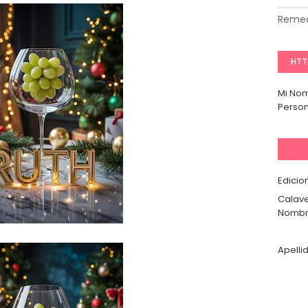
Remed
HTT
Mi No
Person
Edicio
Calave
Nombr
Apelli