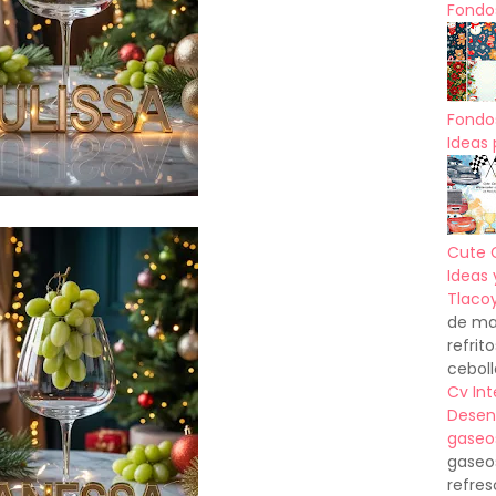
Fondos
Fondo
Ideas 
Cute 
Ideas 
Tlacoy
de mas
refrit
ceboll
Cv In
Desen
gaseo
gaseo
refres