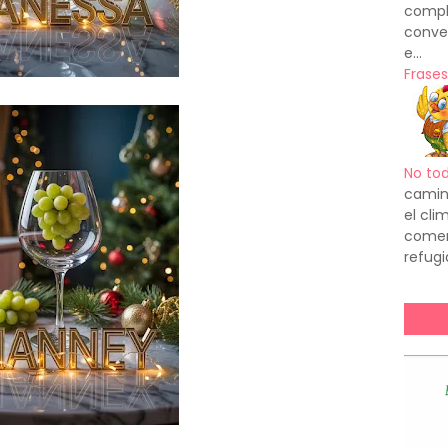
compl
conve
e...
Frases
No to
camin
el cl
comenz
refugi