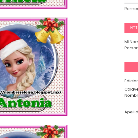
Remed
HTT
Mi No
Person
Edicio
Calave
Nombr
Apelli