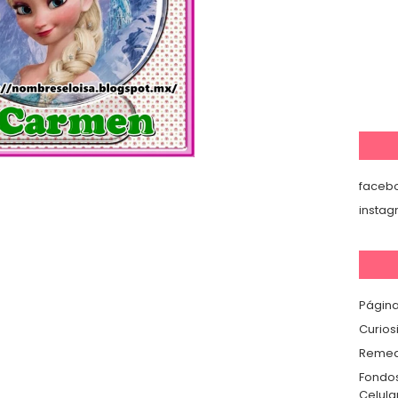
faceb
insta
Página
Curios
Remedi
Fondos
Celula