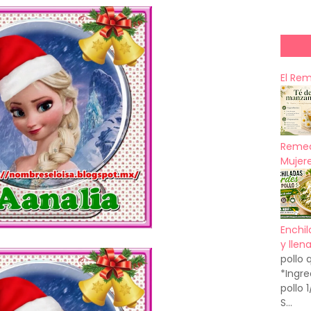
El Re
Remed
Mujere
Enchil
y llen
pollo 
*Ingre
pollo 
S...