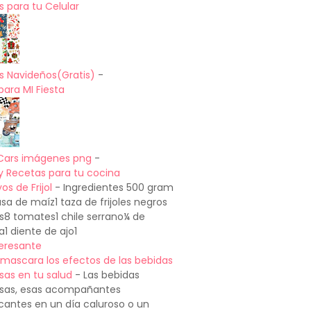
 para tu Celular
s Navideños(Gratis)
-
para MI Fiesta
Cars imágenes png
-
y Recetas para tu cocina
os de Frijol
-
Ingredientes 500 gram
a de maíz1 taza de frijoles negros
os8 tomates1 chile serrano¼ de
a1 diente de ajo1
teresante
mascara los efectos de las bebidas
sas en tu salud
-
Las bebidas
sas, esas acompañantes
cantes en un día caluroso o un