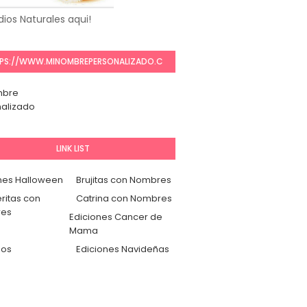
ios Naturales aqui!
PS://WWW.MINOMBREPERSONALIZADO.C
OM/
mbre
alizado
LINK LIST
nes Halloween
Brujitas con Nombres
ritas con
Catrina con Nombres
es
Ediciones Cancer de
Mama
dos
Ediciones Navideñas