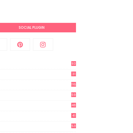
SOCIAL PLUGIN
93
31
2
116
3
59
3
48
8
41
0
53
8