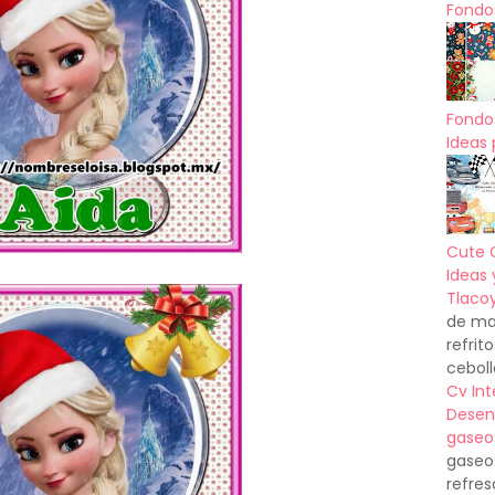
Fondos
Fondo
Ideas 
Cute 
Ideas 
Tlacoy
de mas
refrit
ceboll
Cv In
Desen
gaseo
gaseo
refres