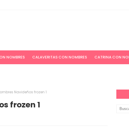
CON NOMBRES
CALAVERITAS CON NOMBRES
CATRINA CON NO
ICIONES NAVIDEÑAS
APELLIDOS
PAPEL DIGITAL GRATIS
ombres Navideños frozen 1
s frozen 1