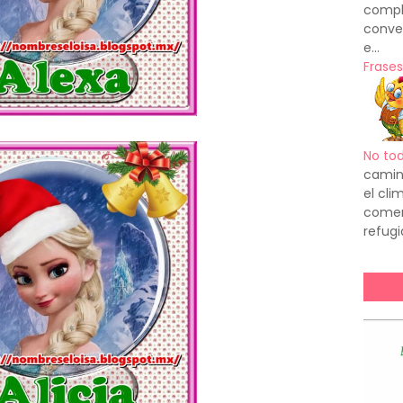
compl
conve
e...
Frases
No to
camin
el cl
comenz
refugi