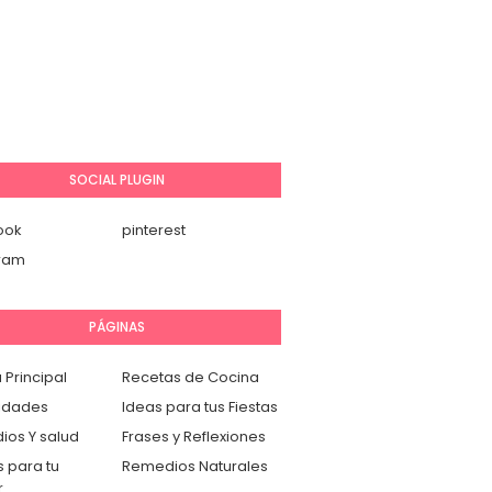
SOCIAL PLUGIN
ook
pinterest
gram
PÁGINAS
 Principal
Recetas de Cocina
idades
Ideas para tus Fiestas
os Y salud
Frases y Reflexiones
 para tu
Remedios Naturales
r