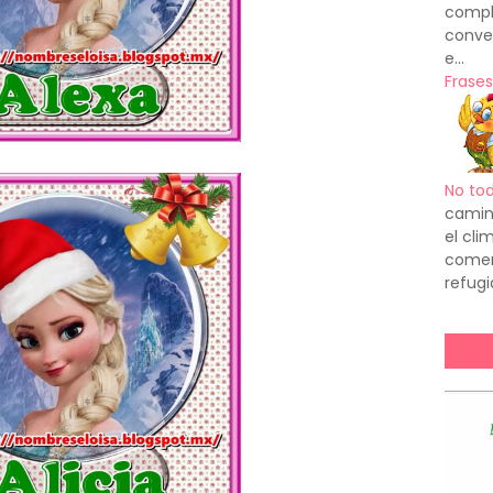
compl
conve
e...
Frases
No to
camin
el cl
comenz
refugi