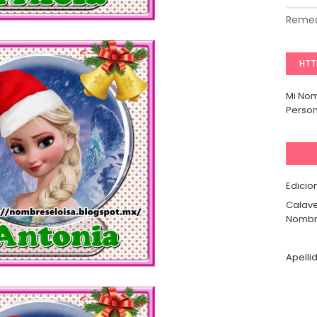
Remed
HTT
Mi No
Person
Edicio
Calave
Nombr
Apelli