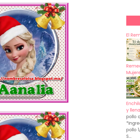
El Re
Remed
Mujere
Enchil
y llen
pollo 
*Ingre
pollo 
S...