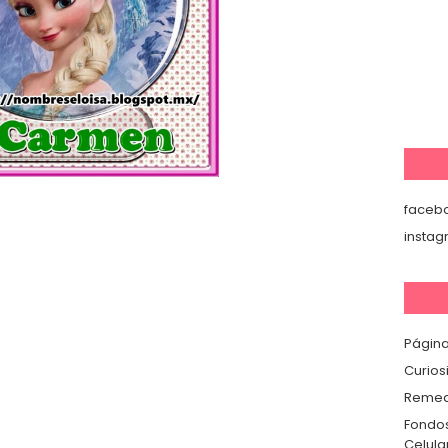
faceb
insta
Página
Curios
Remedi
Fondos
Celula