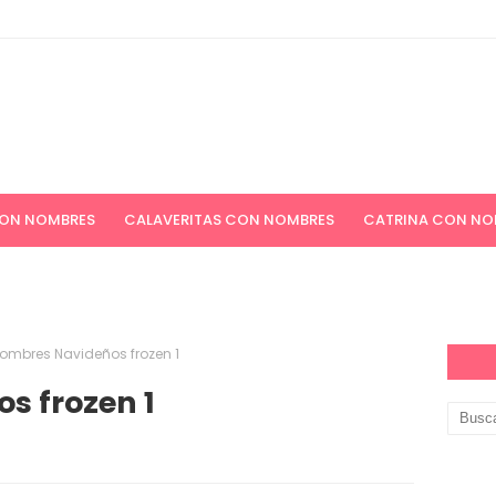
CON NOMBRES
CALAVERITAS CON NOMBRES
CATRINA CON NO
ICIONES NAVIDEÑAS
APELLIDOS
PAPEL DIGITAL GRATIS
ombres Navideños frozen 1
s frozen 1