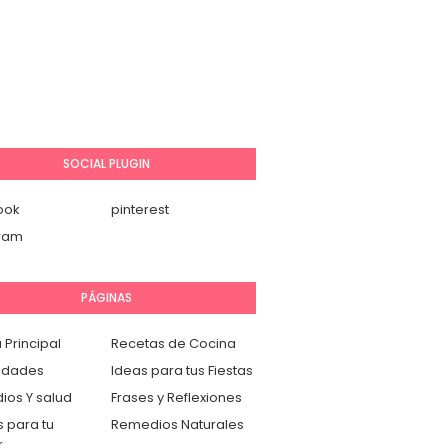
SOCIAL PLUGIN
ook
pinterest
gram
PÁGINAS
 Principal
Recetas de Cocina
idades
Ideas para tus Fiestas
os Y salud
Frases y Reflexiones
 para tu
Remedios Naturales
r