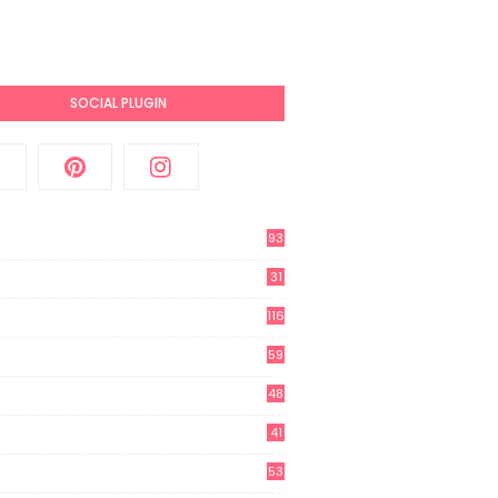
SOCIAL PLUGIN
93
31
2
116
3
59
3
48
8
41
0
53
8