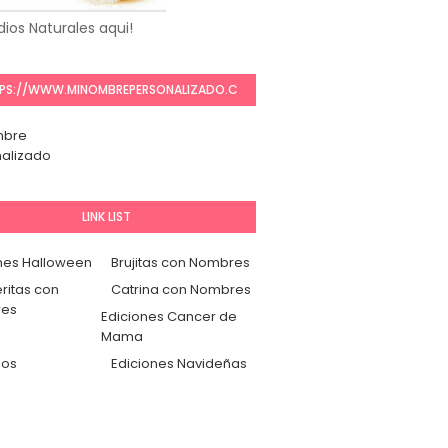
ios Naturales aqui!
PS://WWW.MINOMBREPERSONALIZADO.C
OM/
mbre
alizado
LINK LIST
nes Halloween
Brujitas con Nombres
ritas con
Catrina con Nombres
es
Ediciones Cancer de
Mama
dos
Ediciones Navideñas