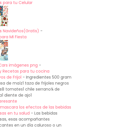
 para tu Celular
s Navideños(Gratis)
-
para MI Fiesta
Cars imágenes png
-
y Recetas para tu cocina
os de Frijol
-
Ingredientes 500 gram
a de maíz1 taza de frijoles negros
os8 tomates1 chile serrano¼ de
a1 diente de ajo1
teresante
mascara los efectos de las bebidas
sas en tu salud
-
Las bebidas
sas, esas acompañantes
cantes en un día caluroso o un