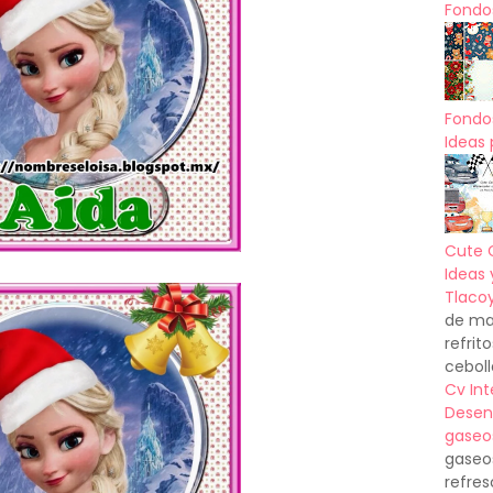
Fondos
Fondo
Ideas 
Cute 
Ideas 
Tlacoy
de mas
refrit
ceboll
Cv In
Desen
gaseo
gaseo
refres